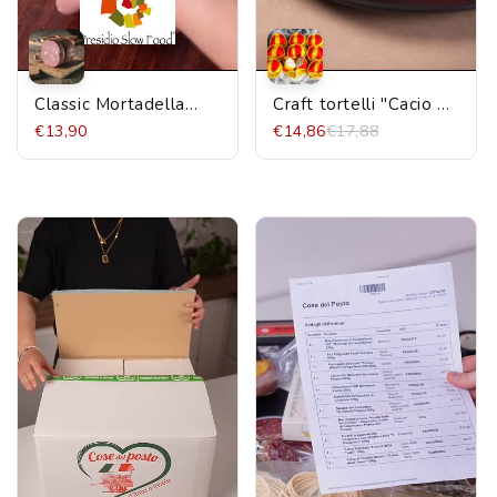
Classic Mortadella
Craft tortelli "Cacio e
Slow Food Bonfatti
Pepe" with Browse at
€13,90
€14,86
€17,88
presidium 700g
Km0 "Il Pastarolo"
550g