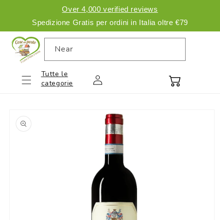
directly
Over 4,000 verified reviews
to the
Read
Spedizione Gratis per ordini in Italia oltre €79
contents
the
Privacy
Near
Policy
Tutte le
Access
Cart
categorie
Move on
to product
information