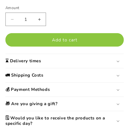
Amount
Decrease
Increase
quantity
quantity
by
for
Rosso
Rosso
Add to cart
di
di
Montalcino
Montalcino
DOC
DOC
⌛️ Delivery times
Ciacci
Ciacci
Piccolomini
Piccolomini
🚛 Shipping Costs
D&#39;Argona
D&#39;Argona
💰 Payment Methods
🎁 Are you giving a gift?
🗓️ Would you like to receive the products on a
specific day?