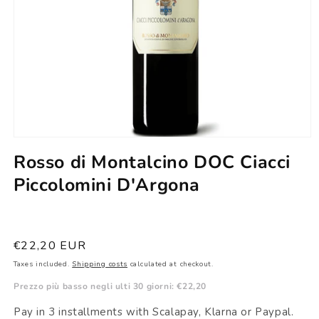
Open
multimedia
Rosso di Montalcino DOC Ciacci
content
1
Piccolomini D'Argona
in
modal
window
List
€22,20 EUR
price
Taxes included.
Shipping costs
calculated at checkout.
Prezzo più basso negli ulti 30 giorni:
€22,20
Pay in 3 installments with Scalapay, Klarna or Paypal.