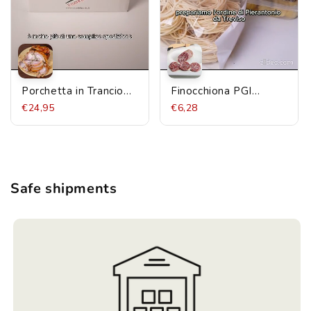
Porchetta in Trancio
Finocchiona PGI
1kg prodotta in
Benvenuti Lucca 250g
€24,95
€6,28
Umbria
Safe shipments