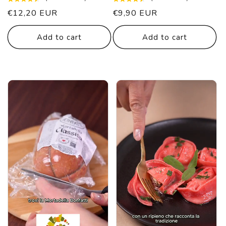
List
€12,20 EUR
List
€9,90 EUR
price
price
Add to cart
Add to cart