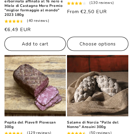
erborinato affinato al Tè nero e
(130 reviews)
Miele di Castagno Moro Premio
"miglior formaggio al mondo"
List
From €2,50 EUR
2023 180g
price
(40 reviews)
List
€6,49 EUR
price
Add to cart
Choose options
Pepita del Piave® Piovesan
Salame di Norcia "Palle del
300g
Nonno" Ansuini 300g
(129 reviews)
(50 reviews)