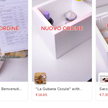
I Benvenuti
"La Gubana Cocule" with
Sacc
Walnuts, ancient Dorbolò
alla
€16,65
€7,3
recipe 500g
scat