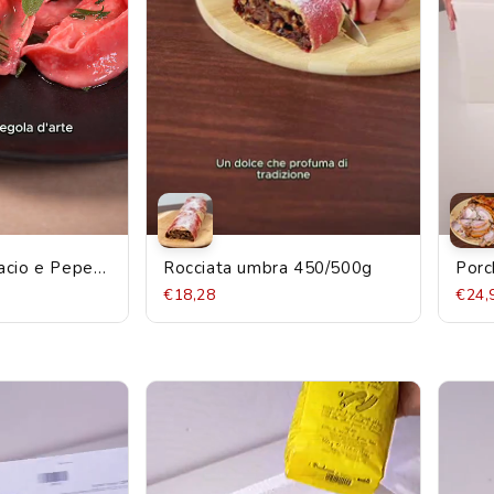
Cacio e Pepe"
Rocciata umbra 450/500g
Porc
 Km0 "Il
prod
€18,28
€24,
g