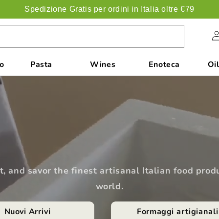
Spedizione Gratis per ordini in Italia oltre €79
Acc
co
Pasta
Wines
Enoteca
Oil
t, and savor the finest artisanal Italian food pro
world.
Nuovi Arrivi
Formaggi artigianali