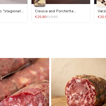
o "stagionato
Crescia and Porchetta
Varz
senza
tasting box
Varz
€25,90
€29,85
€20,
iciali
/450g