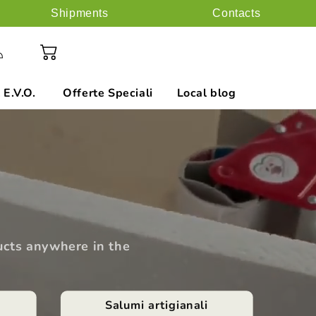
Shipments
Contacts
ess
Cart
 E.V.O.
Offerte Speciali
Local blog
ducts anywhere in the
Salumi artigianali