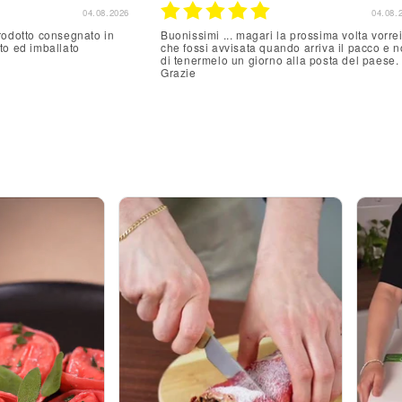
05.08.2026
05.08.
 è reso disponibile ai
tutto buono spedizione accurata e ottima
da trasportatori e anno
servizio
problema, grazie grazie (
nte )