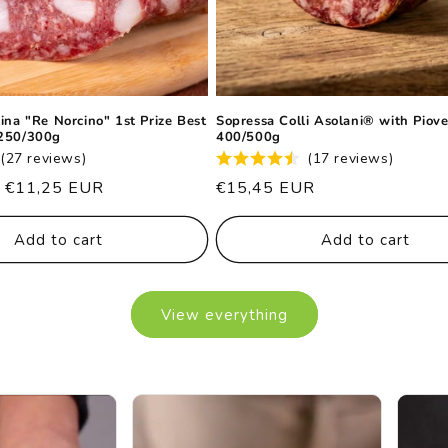
ina "Re Norcino" 1st Prize Best
Sopressa Colli Asolani® with Piove
 250/300g
400/500g
(27 reviews)
(17 reviews)
Price
€11,25 EUR
List
€15,45 EUR
price
Add to cart
Add to cart
View everything