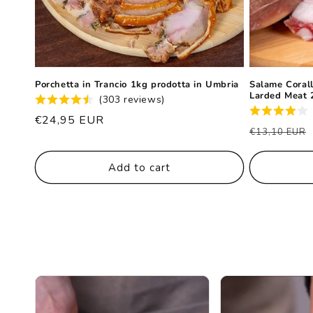
Porchetta in Trancio 1kg prodotta in Umbria
Salame Corall
Larded Meat
(303 reviews)
List
€24,95 EUR
List
€13,10 EUR
price
price
Add to cart