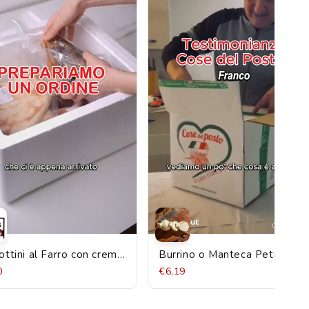
ottini al Farro con crema
Burrino o Manteca Petruzzi
 Nocciola e Cacao in
300g
0
€6,19
ola regalo Satri 200g