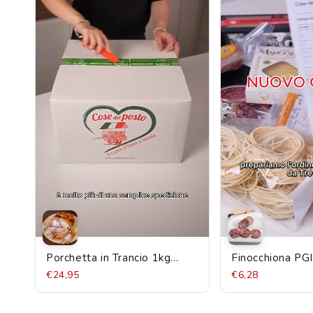
Porchetta in Trancio 1kg
Finocchiona PG
prodotta in Umbria
Lucca 250g
€24,95
€6,28