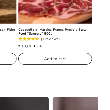
san Fillet
Capocollo di Martina Franca Presidio Slow
Food "Santoro" 500g
(1 reviews)
List
€30,00 EUR
price
Add to cart