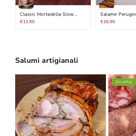
Classic Mortadella Slow
Salame Perugin
Food Bonfatti presidium
sotto Cenere" 
€13,90
€16,90
700g
conservanti artif
Santacroce 400
Salumi artigianali
On offer