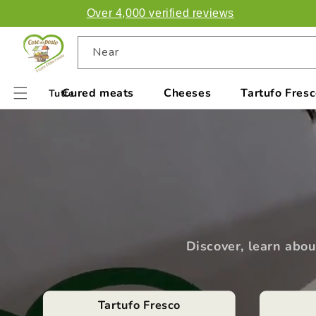
directly
Over 4,000 verified reviews
to the
contents
Near
Cured meats
Cheeses
Tartufo Fres
Tutte
Discover, learn abou
Tartufo Fresco